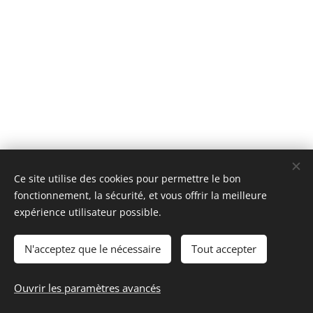
Ce site utilise des cookies pour permettre le bon
fonctionnement, la sécurité, et vous offrir la meilleure
expérience utilisateur possible.
API CURE - API RELAX ©
Tous droits réservés 2022
N'acceptez que le nécessaire
Tout accepter
Optimisé par API-CURE ©
Cookies
Ouvrir les paramètres avancés